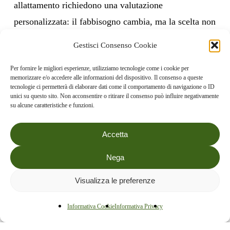
allattamento richiedono una valutazione
personalizzata: il fabbisogno cambia, ma la scelta non
va improvvisata.
Gestisci Consenso Cookie
Checklist per confrontare due prodotti
Per fornire le migliori esperienze, utilizziamo tecnologie come i cookie per
memorizzare e/o accedere alle informazioni del dispositivo. Il consenso a queste
microgrammi di iodio per dose giornaliera;
tecnologie ci permetterà di elaborare dati come il comportamento di navigazione o ID
unici su questo sito. Non acconsentire o ritirare il consenso può influire negativamente
fonte dichiarata, per esempio ioduro di potassio;
su alcune caratteristiche e funzioni.
numero di compresse al giorno e durata;
presenza di iodio in altri integratori;
Accetta
avvertenze e indicazioni professionali già
Nega
ricevute.
Visualizza le preferenze
In sintesi
Informativa Cookie
Informativa Privacy
Lo iodio sostiene funzioni fisiologiche normali, ma
non è uno strumento per autodiagnosticare o trattare