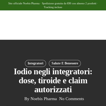
Skip
Sito ufficiale Noebis Pharma · Spedizione gratuita da €80 con almeno 2 prodotti ·
Tracking incluso
to
Close
Cart
Cart
main
Menu
search
account
content
Integratori
Salute E Benessere
Iodio negli integratori:
dose, tiroide e claim
autorizzati
By
Noebis Pharma
No Comments